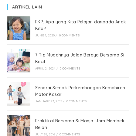
ARTIKEL LAIN
PKP: Apa yang Kita Pelajari daripada Anak
Kita?
JUNE 1, 2020
/
0 COMMENTS
7 Tip Mudahnya Jalan Beraya Bersama Si
Kecil
APRIL 2, 2024
/
0 COMMENTS
Senarai Semak Perkembangan Kemahiran
Motor Kasar
JANUARY 23, 2015
/
0 COMMENTS
Praktikal Bersama Si Manja: Jom Membeli
Belah
JULY 28, 2016
/
0 COMMENTS