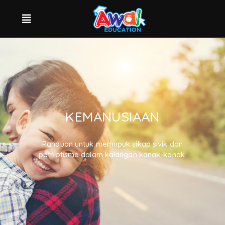
KEMANUSIAAN
Panduan untuk memupuk sikap sivik dan
patriotisme dalam kalangan kanak-kanak.