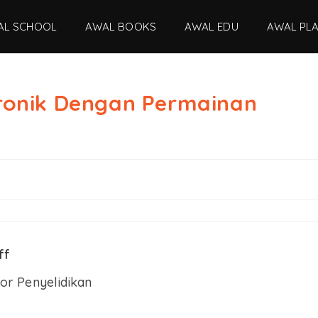
AL SCHOOL
AWAL BOOKS
AWAL EDU
AWAL PL
ktronik Dengan Permainan
ff
or Penyelidikan