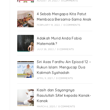
AUGUST 29, 2022
/
0 COMMENTS
4 Sebab Mengapa Kita Patut
Membaca Bersama-Sama Anak
FEBRUARY 14, 2022
/
0 COMMENTS
Adakah Murid Anda Fobia
Matematik?
JULY 28, 2022
/
0 COMMENTS
Siri Asas Fardhu Ain Episod 12 –
Rukun Islam: Mengucap Dua
Kalimah Syahadah
APRIL 9, 2021
/
0 COMMENTS
Kasih dan Sayangnya
Rasulullah SAW kepada Kanak-
Kanak
MARCH 6, 2020
/
0 COMMENTS