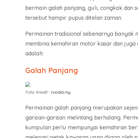
bermain galah panjang, guli, congkak dan s
tersebut hampir pupus ditelan zaman.
Permainan tradisional sebenarnya banyak 
membina kemahiran motor kasar dan juga m
adalah:
Galah Panjang
Foto Kredit :
toodia.my
Permainan galah panjang merupakan sejen
garisan-garisan melintang berhalang. Perma
kumpulan perlu mempunyai kemahiran berla
melepasi petak kawasan yang dijaga oleh pa