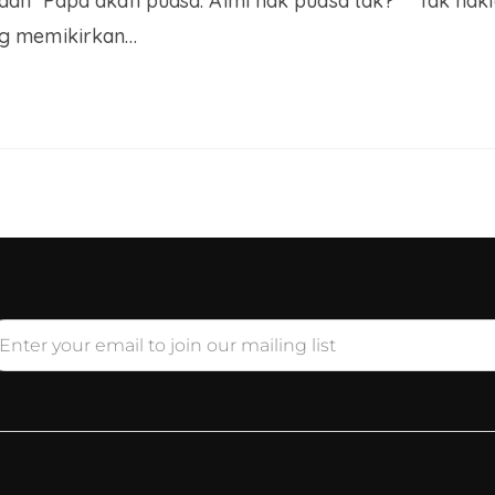
n Papa akan puasa. Aimi nak puasa tak?” “Tak naklah
ng memikirkan…