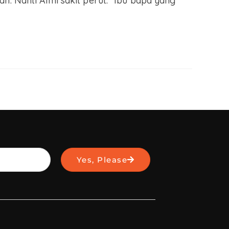
. Nanti Aimi sakit perut.” Ibu bapa yang
Yes, Please