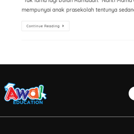
“Tak lama lagi bulan Ramadan. Nanti Mama da
mempunyai anak prasekolah tentunya seda
Continue Reading