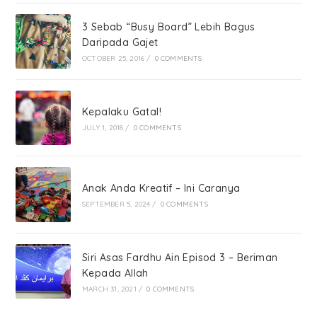
3 Sebab “Busy Board” Lebih Bagus
Daripada Gajet
OCTOBER 25, 2016
/
0 COMMENTS
Kepalaku Gatal!
JULY 1, 2018
/
0 COMMENTS
Anak Anda Kreatif – Ini Caranya
SEPTEMBER 5, 2024
/
0 COMMENTS
Siri Asas Fardhu Ain Episod 3 – Beriman
Kepada Allah
MARCH 31, 2021
/
0 COMMENTS