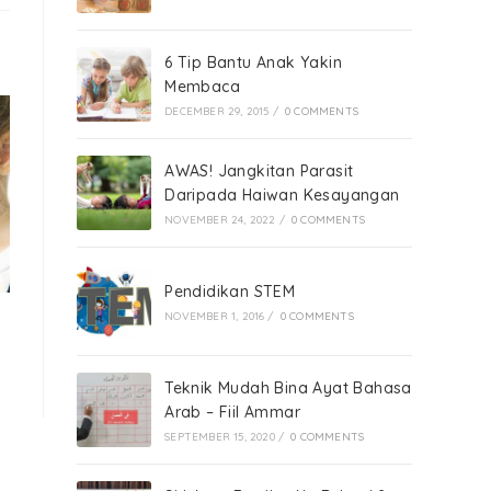
6 Tip Bantu Anak Yakin
Membaca
DECEMBER 29, 2015
/
0 COMMENTS
AWAS! Jangkitan Parasit
Daripada Haiwan Kesayangan
NOVEMBER 24, 2022
/
0 COMMENTS
Pendidikan STEM
NOVEMBER 1, 2016
/
0 COMMENTS
Teknik Mudah Bina Ayat Bahasa
Arab – Fiil Ammar
SEPTEMBER 15, 2020
/
0 COMMENTS