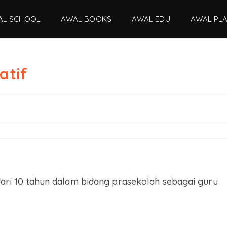
AL SCHOOL
AWAL BOOKS
AWAL EDU
AWAL PL
atif
ri 10 tahun dalam bidang prasekolah sebagai guru