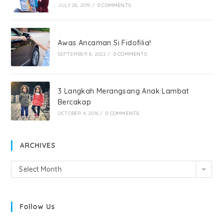
JULY 28, 2019
/
0 COMMENTS
Awas Ancaman Si Fidofilia!
SEPTEMBER 8, 2022
/
0 COMMENTS
3 Langkah Merangsang Anak Lambat
Bercakap
OCTOBER 4, 2016
/
0 COMMENTS
ARCHIVES
Select Month
Follow Us