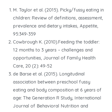
M. Taylor et al. (2015). Picky/fussy eating in
children: Review of definitions, assessment,
prevalence and dietary intakes, Appetite,
95:349-359
Cowbrough K. (2010).Feeding the toddler:
12 months to 3 years – challenges and
opportunities, Journal of Family Health
Care, 20 (2): 49-52
de Barse et al. (2015). Longitudinal
association between preschool fussy
eating and body composition at 6 years of
age: The Generation R Study, International
Journal of Behavioral Nutrition and