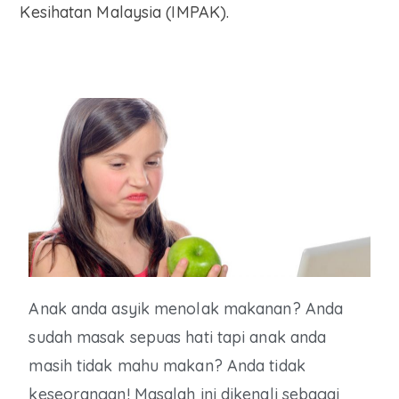
Kesihatan Malaysia (IMPAK).
Anak anda asyik menolak makanan? Anda
sudah masak sepuas hati tapi anak anda
masih tidak mahu makan? Anda tidak
keseorangan! Masalah ini dikenali sebagai