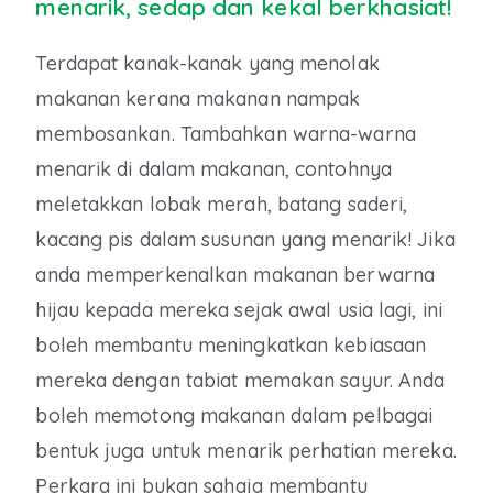
menarik, sedap dan kekal berkhasiat!
Terdapat kanak-kanak yang menolak
makanan kerana makanan nampak
membosankan. Tambahkan warna-warna
menarik di dalam makanan, contohnya
meletakkan lobak merah, batang saderi,
kacang pis dalam susunan yang menarik! Jika
anda memperkenalkan makanan berwarna
hijau kepada mereka sejak awal usia lagi, ini
boleh membantu meningkatkan kebiasaan
mereka dengan tabiat memakan sayur. Anda
boleh memotong makanan dalam pelbagai
bentuk juga untuk menarik perhatian mereka.
Perkara ini bukan sahaja membantu