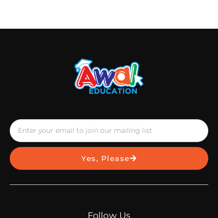
Yes, Please
Follow Us