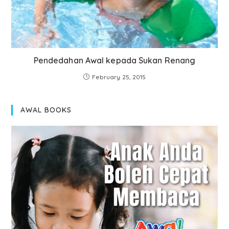
Pendedahan Awal kepada Sukan Renang
February 25, 2015
AWAL BOOKS