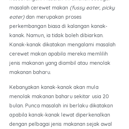
masalah cerewet makan
(fussy eater, picky
eater)
dan merupakan proses
perkembangan biasa di kalangan kanak-
kanak. Namun, ia tidak boleh dibiarkan.
Kanak-kanak dikatakan mengalami masalah
cerewet makan apabila mereka memlilih
jenis makanan yang diambil atau menolak
makanan baharu.
Kebanyakan kanak-kanak akan mula
menolak makanan baharu sekitar usia 20
bulan. Punca masalah ini berlaku dikatakan
apabila kanak-kanak lewat diperkenalkan
dengan pelbagai jenis makanan sejak awal