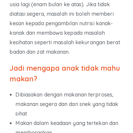
usia lagi (enam bulan ke atas). Jika tidak
diatasi segera, masalah ini boleh memberi
kesan kepada pengambilan nutrisi kanak-
kanak dan membawa kepada masalah
kesihatan seperti masalah kekurangan berat
badan dan zat makanan.
Jadi mengapa anak tidak mahu
makan?
Dibiasakan dengan makanan terproses,
makanan segera dan dan snek yang tidak
sihat
Makan dalam keadaan yang tertekan dan
membosankan