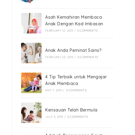
Asah Kemahiran Membaca
Anak Dengan Kad Imbasan
FEBRUARY 12, 2015
/
0 COMMENTS
Anak Anda Peminat Sains?
FEBRUARY 23, 2015
/
0 COMMENTS
4 Tip Terbaik untuk Mengajar
Anak Membaca
MAY 7, 2015
/
0 COMMENTS
Kerisauan Telah Bermula
JULY 3, 2015
/
0 COMMENTS