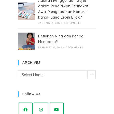
Adakah Penggunaan Gajet
dalam Pendidikan Peringkat
Awal Menghasilkan Kanak-
kanak yang Lebih Bijak?
JANUARY 31, 2017
/
0 COMMENTS
Betulkah Nina dah Pandai
Membaca?
FEBRUARY 27, 2015
/
0 COMMENTS
ARCHIVES
Select Month
Follow Us