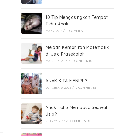
10 Tip Mengasingkan Tempat
Tidur Anak
MAY 7, 2018
/
0 COMMENTS
Melatih Kemahiran Matematik
di Usia Prasekolah
MARCH 5, 2015
/
0 COMMENTS
ANAK KITA MENIPU?
OCTOBER 5, 2022
/
0 COMMENTS
Anak Tahu Membaca Seawal
Usia?
JULY 12, 2016
/
0 COMMENTS