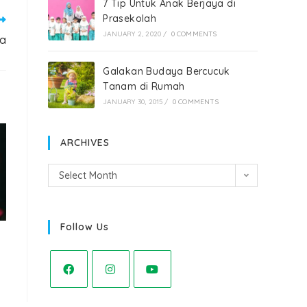
7 Tip Untuk Anak Berjaya di
Prasekolah
JANUARY 2, 2020
/
0 COMMENTS
a
Galakan Budaya Bercucuk
Tanam di Rumah
JANUARY 30, 2015
/
0 COMMENTS
ARCHIVES
Select Month
Follow Us