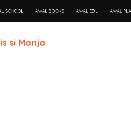
AL SCHOOL
AWAL BOOKS
AWAL EDU
AWAL PL
s si Manja