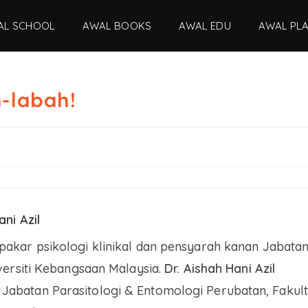
AL SCHOOL
AWAL BOOKS
AWAL EDU
AWAL PL
h-labah!
ani Azil
kar psikologi klinikal dan pensyarah kanan Jabata
iversiti Kebangsaan Malaysia.
Dr. Aishah Hani Azil
abatan Parasitologi & Entomologi Perubatan, Fakult