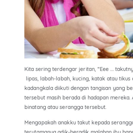
Kita sering terdengar jeritan, “Eee … takut
lipas, labah-labah, kucing, katak atau tikus
kadangkala diikuti dengan tangisan yang be
tersebut masih berada di hadapan mereka. 
binatang atau serangga tersebut.
Mengapakah anakku takut kepada serangga i
terutamanya adik-beradik malahan ibu bapa