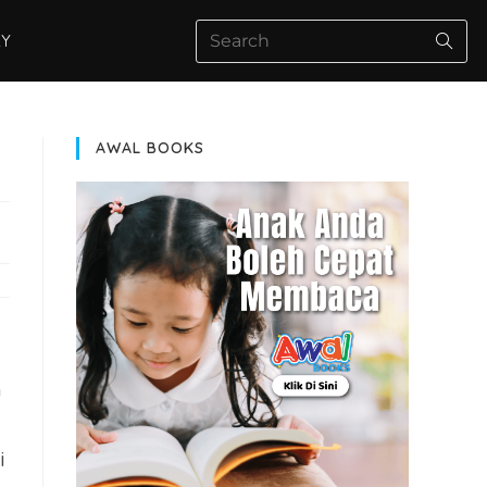
AY
AWAL BOOKS
n
i