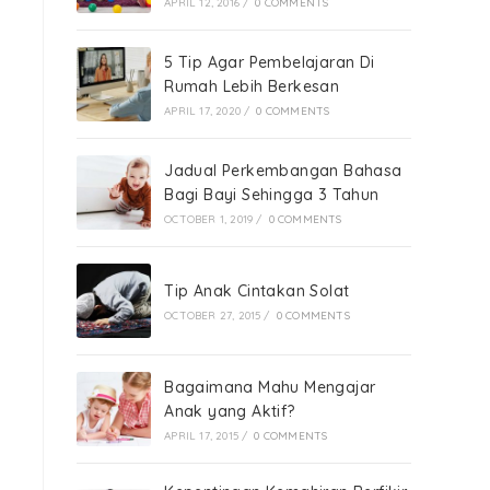
APRIL 12, 2016
/
0 COMMENTS
5 Tip Agar Pembelajaran Di
Rumah Lebih Berkesan
APRIL 17, 2020
/
0 COMMENTS
Jadual Perkembangan Bahasa
Bagi Bayi Sehingga 3 Tahun
OCTOBER 1, 2019
/
0 COMMENTS
Tip Anak Cintakan Solat
OCTOBER 27, 2015
/
0 COMMENTS
Bagaimana Mahu Mengajar
Anak yang Aktif?
APRIL 17, 2015
/
0 COMMENTS