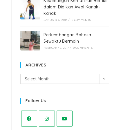
Kepentingan Kemahiran Berfikir
dalam Didikan Awal Kanak-
kanak
JANUARY 6, 2015
/
0 COMMENTS
Perkembangan Bahasa
Sewaktu Bermain
FEBRUARY 7, 2017
/
0 COMMENTS
ARCHIVES
Select Month
Follow Us