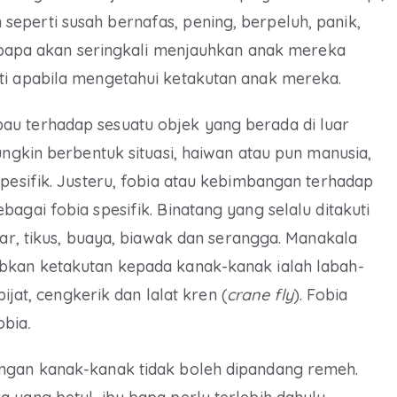
eperti susah bernafas, pening, berpeluh, panik,
bu bapa akan seringkali menjauhkan anak mereka
ti apabila mengetahui ketakutan anak mereka.
au terhadap sesuatu objek yang berada di luar
ungkin berbentuk situasi, haiwan atau pun manusia,
spesifik. Justeru, fobia atau kebimbangan terhadap
agai fobia spesifik. Binatang yang selalu ditakuti
lar, tikus, buaya, biawak dan serangga. Manakala
abkan ketakutan kepada kanak-kanak ialah labah-
pijat, cengkerik dan lalat kren (
crane fly
). Fobia
obia
.
angan kanak-kanak tidak boleh dipandang remeh.