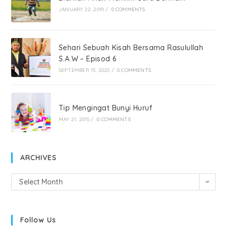
JANUARY 22, 2019
/
0 COMMENTS
Sehari Sebuah Kisah Bersama Rasulullah
S.A.W – Episod 6
SEPTEMBER 15, 2020
/
0 COMMENTS
Tip Mengingat Bunyi Huruf
MAY 21, 2015
/
0 COMMENTS
ARCHIVES
Select Month
Follow Us