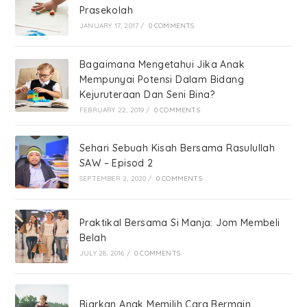
Prasekolah
JANUARY 17, 2017
/
0 COMMENTS
Bagaimana Mengetahui Jika Anak
Mempunyai Potensi Dalam Bidang
Kejuruteraan Dan Seni Bina?
FEBRUARY 22, 2019
/
0 COMMENTS
Sehari Sebuah Kisah Bersama Rasulullah
SAW – Episod 2
SEPTEMBER 2, 2020
/
0 COMMENTS
Praktikal Bersama Si Manja: Jom Membeli
Belah
JULY 28, 2016
/
0 COMMENTS
Biarkan Anak Memilih Cara Bermain