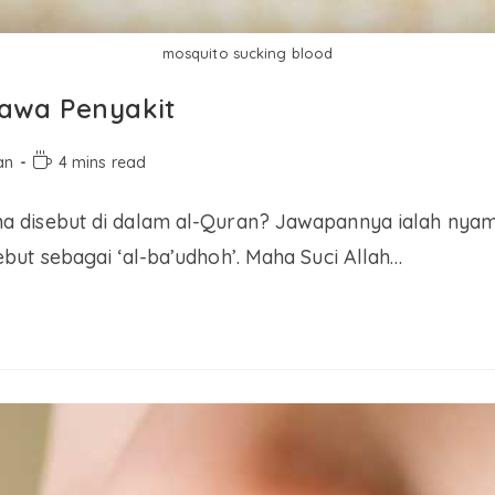
mosquito sucking blood
awa Penyakit
an
4 mins read
 disebut di dalam al-Quran? Jawapannya ialah nyam
ut sebagai ‘al-ba’udhoh’. Maha Suci Allah…