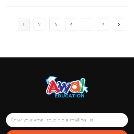
1
2
3
4
…
7