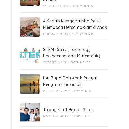
OCTOBER 23, 2020
/
0 COMMENTS
4 Sebab Mengapa Kita Patut
Membaca Bersama-Sama Anak
FEBRUARY 14, 2022
/
0 COMMENTS
STEM (Sains, Teknologi,
Engineering dan Matematik)
OCTOBER 8, 2018
/
0 COMMENTS
Ibu Bapa Dan Anak Punya
Pengaruh Tersendiri
AUGUST 28, 2024
/
0 COMMENTS
Tulang Kuat Badan Sihat
MARCH 29, 2021
/
0 COMMENTS