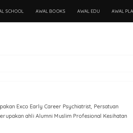
AL SCHOOL
AWAL BOOKS
AWAL EDU
AWAL PL
akan Exco Early Career Psychiatrist, Persatuan
 merupakan ahli Alumni Muslim Profesional Kesihatan